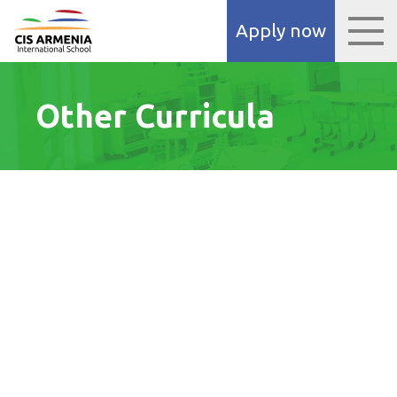
nel
Apply now
nel
ketleri
Other Curricula
nel
nel
nel
nel